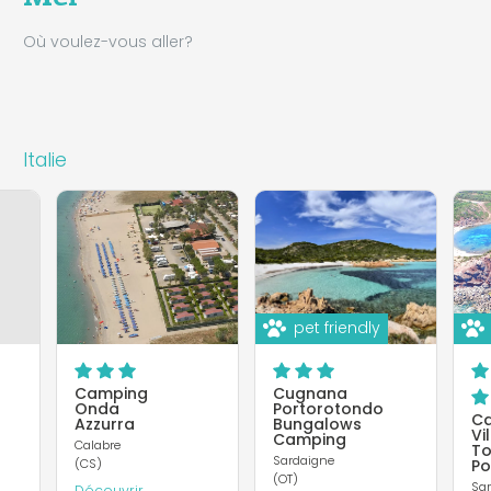
Où voulez-vous aller?
Italie
pet friendly
Camping
Cugnana
Onda
Portorotondo
C
Azzurra
Bungalows
Vi
Camping
Calabre
To
Sardaigne
(CS)
Po
(OT)
Sa
Découvrir