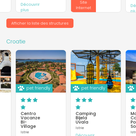
Site
Découvrir
Dé
Internet
plus
pl
Site
Internet
Afficher la liste des structures
In
Croatie
pet friendly
pet friendly
Centro
Camping
Ma
Vacanze
Bijela
C
Bi-
Uvala
Po
Village
So
Istrie
Istrie
Istr
Découvrir