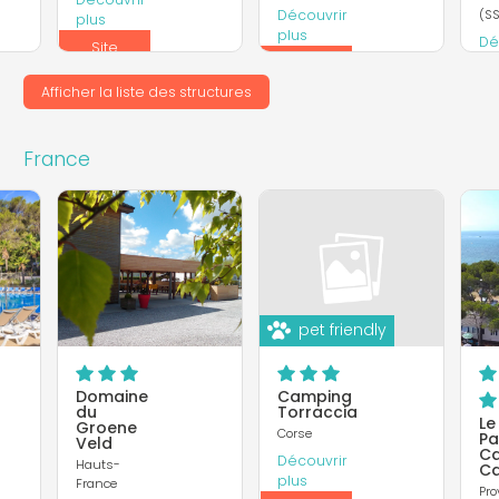
Découvrir
(SS
plus
plus
Dé
Site
pl
Site
Internet
Internet
Afficher la liste des structures
In
France
pet friendly
Domaine
Camping
du
Torraccia
Le
Groene
Corse
Pa
Veld
C
Découvrir
Hauts-
Ca
plus
France
Pro