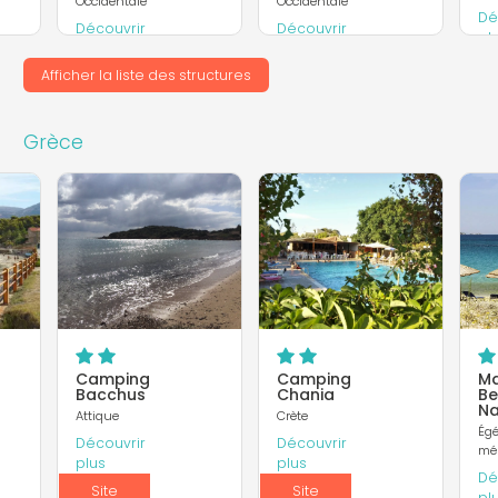
Occidentale
Occidentale
Dé
Découvrir
Découvrir
pl
plus
plus
Afficher la liste des structures
Site
Site
In
Internet
Internet
Grèce
Camping
Camping
M
Bacchus
Chania
B
Na
Attique
Crète
Ég
Découvrir
Découvrir
mér
plus
plus
Dé
Site
Site
pl