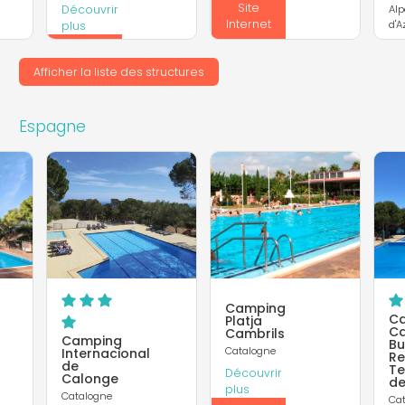
Site
Découvrir
Alp
Internet
d'A
plus
Dé
Site
pl
Internet
Afficher la liste des structures
In
Espagne
Camping
C
Platja
Ca
Cambrils
Camping
Bu
Catalogne
Internacional
Re
de
T
Découvrir
Calonge
de
plus
Catalogne
Ca