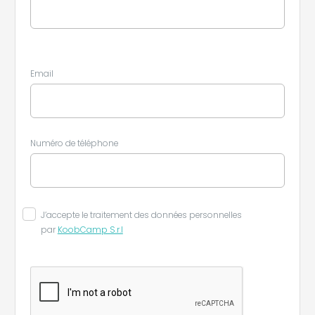
Email
Leaflet
|
©
Koobcamp S.r.l.
Numéro de téléphone
J’accepte le traitement des données personnelles
par
KoobCamp S.r.l