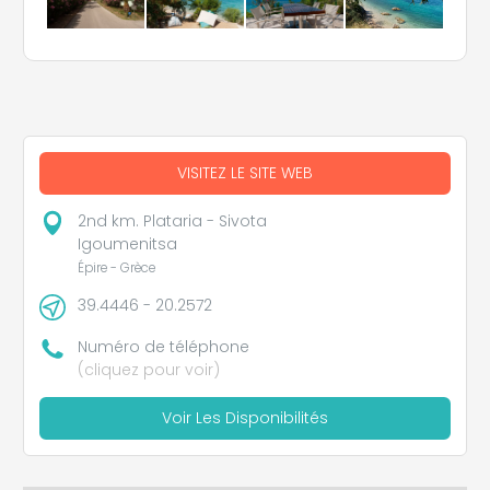
VISITEZ LE SITE WEB
2nd km. Plataria - Sivota
Igoumenitsa
Épire - Grèce
39.4446 - 20.2572
Numéro de téléphone
(cliquez pour voir)
Voir Les Disponibilités