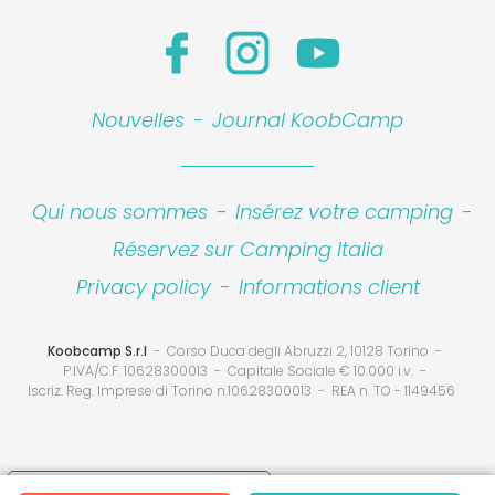
Nouvelles
-
Journal KoobCamp
Qui nous sommes
-
Insérez votre camping
-
Réservez sur Camping Italia
Privacy policy
-
Informations client
Koobcamp S.r.l
Corso Duca degli Abruzzi 2, 10128 Torino
P.IVA/C.F. 10628300013
Capitale Sociale € 10.000 i.v.
Iscriz. Reg. Imprese di Torino n.10628300013
REA n. TO - 1149456
Your Privacy Choices