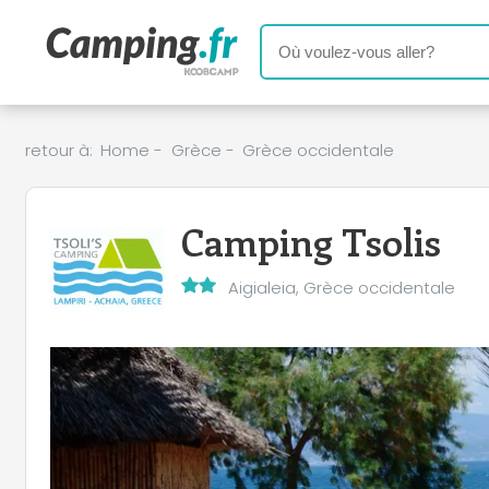
retour à:
Home
-
Grèce
-
Grèce occidentale
Camping Tsolis
Aigialeia, Grèce occidentale