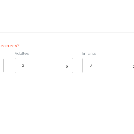
acances?
Adultes
Enfants
2
0
×