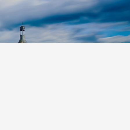
Leaflet
|
©
Koobcamp S.r.l.