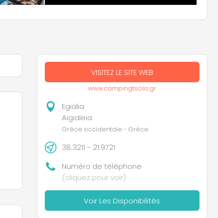
VISITEZ LE SITE WEB
www.campingtsolis.gr
Egialia
Aigialeia
Grèce occidentale - Grèce
38.3211 - 21.9721
Numéro de téléphone
(cliquez pour voir)
Voir Les Disponibilités