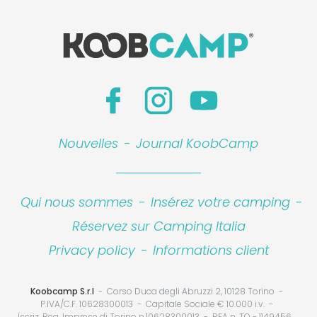
Nouvelles
-
Journal KoobCamp
Qui nous sommes
-
Insérez votre camping
-
Réservez sur Camping Italia
Privacy policy
-
Informations client
Koobcamp S.r.l
Corso Duca degli Abruzzi 2, 10128 Torino
P.IVA/C.F. 10628300013
Capitale Sociale € 10.000 i.v.
Iscriz. Reg. Imprese di Torino n.10628300013
REA n. TO - 1149456