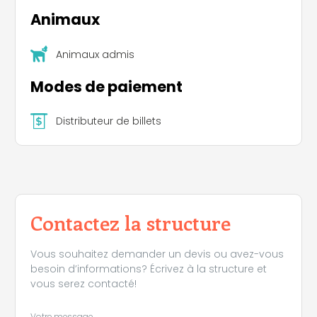
Animaux
Animaux admis
Modes de paiement
Distributeur de billets
Contactez la structure
Vous souhaitez demander un devis ou avez-vous
besoin d’informations? Écrivez à la structure et
vous serez contacté!
Leaflet
|
©
Koobcamp S.r.l.
Votre message