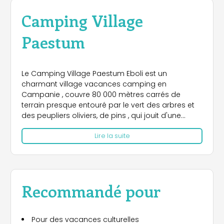
Camping Village
Paestum
Le Camping Village Paestum Eboli est un
charmant village vacances camping en
Campanie , couvre 80 000 mètres carrés de
terrain presque entouré par le vert des arbres et
des peupliers oliviers, de pins , qui jouit d'une
position privilégiée , directement sur le golfe de
Lire la suite
Salerne . La plage est à seulement 400 mètres .
environ du centre du village et est facilement
accessible par une agréable promenade à
l'ombre de la piste privée de la forêt de pins .
Disponible à tous les invités du village, il ya un
Recommandé pour
service de navette qui vous emmènera le long de
la magnifique côte de la Campanie . La plage
privée est entièrement équipée pour la détente en
Pour des vacances culturelles
bord de mer et dispose d'une facilité et services