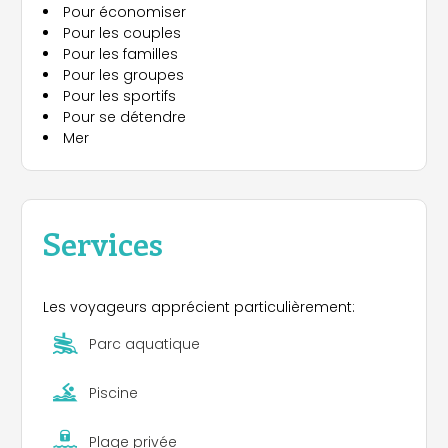
Pour économiser
de bar complet . Chaque bungalow ou mobil-
Pour les couples
home dispose d'une parasol et deux chaises
Pour les familles
pour profiter d'agréables moments de soleil et de
Pour les groupes
mer dans la paix.
Pour les sportifs
Pour se détendre
Mer
Services
Les voyageurs apprécient particulièrement:
Parc aquatique
Piscine
Plage privée