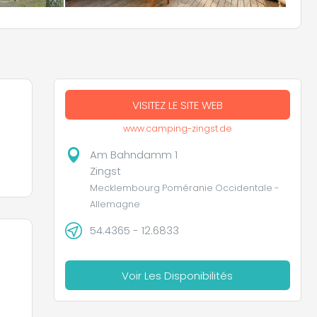
VISITEZ LE SITE WEB
www.camping-zingst.de
Am Bahndamm 1
Zingst
Mecklembourg Poméranie Occidentale -
Allemagne
54.4365 - 12.6833
Voir Les Disponibilités