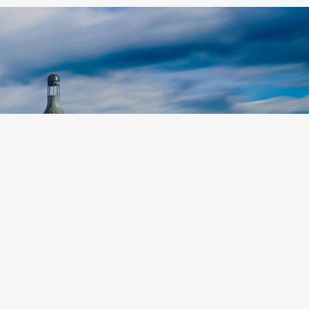
Leaflet
|
©
Koobcamp S.r.l.