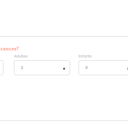
acances?
Adultes
Enfants
2
0
×