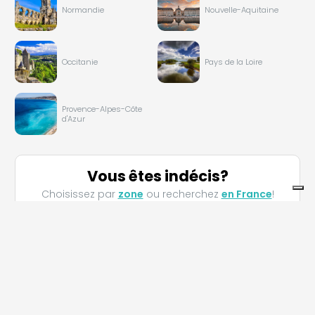
Normandie
Nouvelle-Aquitaine
Occitanie
Pays de la Loire
Provence-Alpes-Côte
d'Azur
Vous êtes indécis?
Choisissez par
zone
ou recherchez
en France
!
Italie
Espagne
Croatie
Autriche
Portugal
Allemagne
Grèce
Suisse