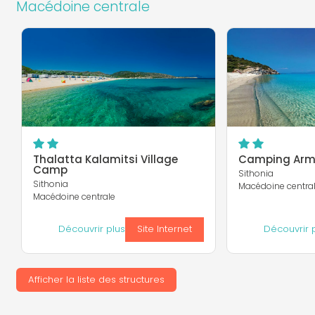
Macédoine centrale
Thalatta Kalamitsi Village
Camping Arme
Camp
Sithonia
Sithonia
Macédoine centra
Macédoine centrale
Découvrir plus
Site Internet
Découvrir 
Afficher la liste des structures