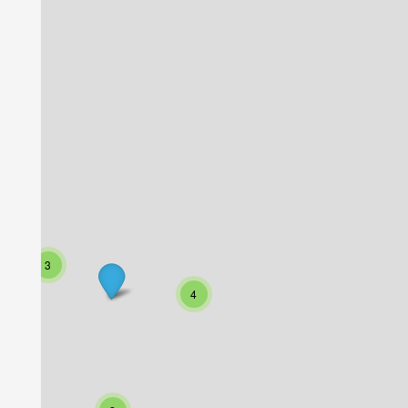
Camping Koutsounari
Camping Elizab
Ierapetra
Misiria
Crète
Crète
Découvrir plus
Site Internet
Découvrir plu
3
4