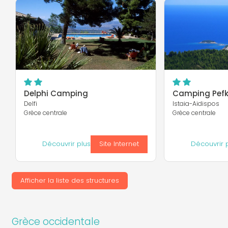
Delphi Camping
Camping Pefk
Delfi
Istaia-Aidispos
Grèce centrale
Grèce centrale
Découvrir plus
Site Internet
Découvrir 
Afficher la liste des structures
Grèce occidentale