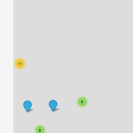
11
6
8