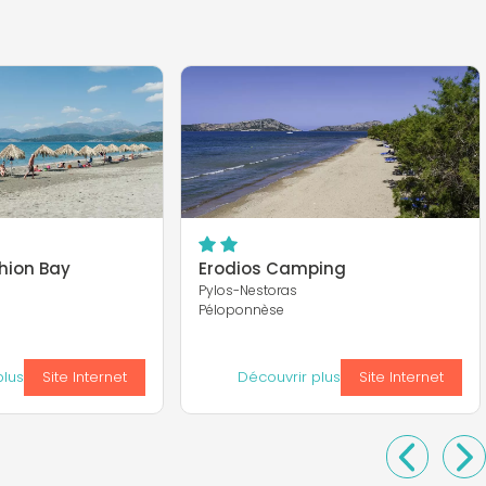
hion Bay
Erodios Camping
Pylos-Nestoras
Péloponnèse
plus
Site Internet
Découvrir plus
Site Internet