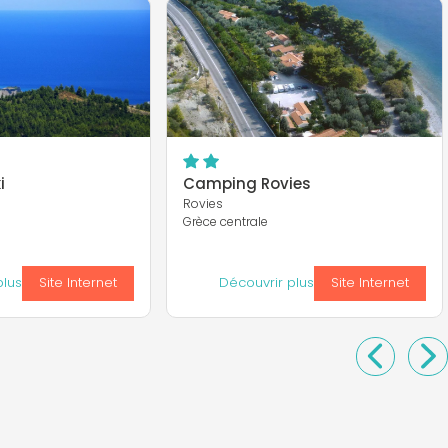
i
Camping Rovies
Rovies
Grèce centrale
plus
Site Internet
Découvrir plus
Site Internet