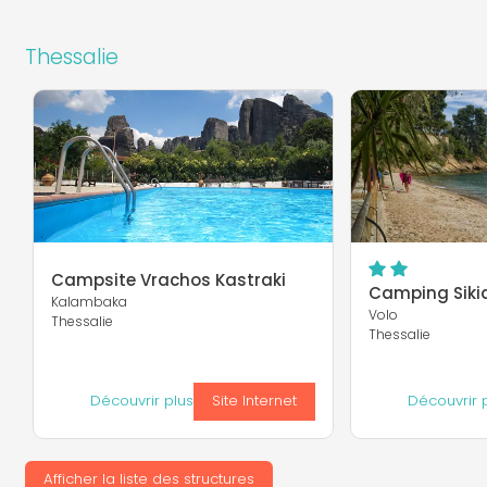
Thessalie
Campsite Vrachos Kastraki
Camping Siki
Kalambaka
Volo
Thessalie
Thessalie
Découvrir plus
Site Internet
Découvrir 
Afficher la liste des structures