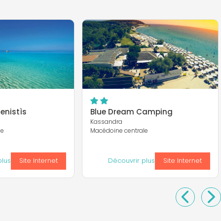
nistìs
Blue Dream Camping
Kassandra
le
Macédoine centrale
plus
Site Internet
Découvrir plus
Site Internet