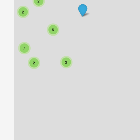
2
2
6
7
Chrissa Camping
Delphi Camping
3
2
Delfi
Delfi
Grèce centrale
Grèce centrale
Découvrir plus
Site Internet
Découvrir plu