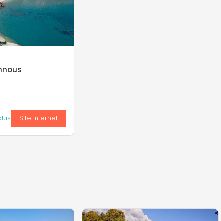
mnous
plus
Site Internet