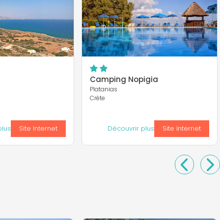
Camping Nopigia
Platanias
Crète
plus
Site Internet
Découvrir plus
Site Internet