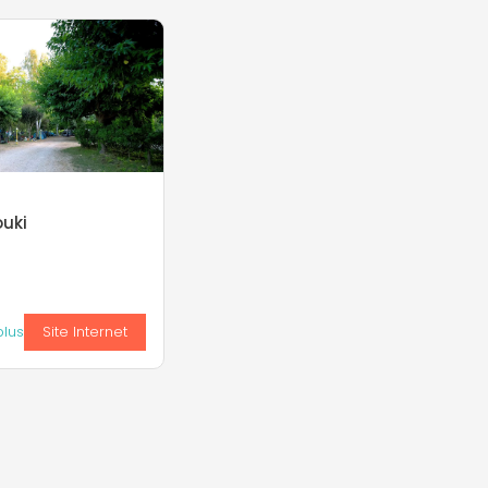
uki
plus
Site Internet