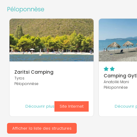
Péloponnèse
Zaritsi Camping
Camping Gyt
Tyros
Anatoliki Mani
Péloponnèse
Péloponnèse
Découvrir plus
Site Internet
Découvrir 
Afficher la liste des structures