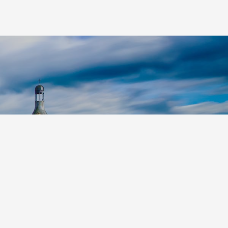
Leaflet
|
©
Koobcamp S.r.l.