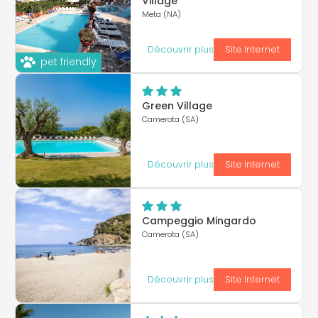
Village
Meta (NA)
Découvrir plus
Site Internet
pet friendly
Green Village
Camerota (SA)
Découvrir plus
Site Internet
Campeggio Mingardo
Camerota (SA)
Découvrir plus
Site Internet