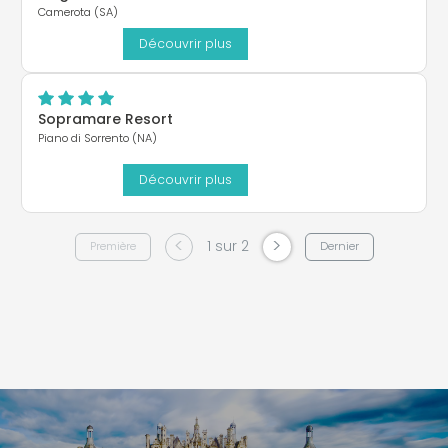
Camerota (SA)
Découvrir plus
Sopramare Resort
Piano di Sorrento (NA)
Découvrir plus
<
>
1 sur 2
Première
Dernier