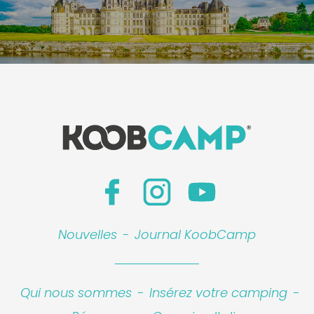
Nouvelles
-
Journal KoobCamp
Qui nous sommes
-
Insérez votre camping
-