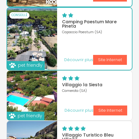
CONSEILLÉ
Camping Paestum Mare
Pineta
Capaccio Paestum (SA)
Découvrir plus
Site Internet
pet friendly
Villaggio la Siesta
Camerota (SA)
Découvrir plus
Site Internet
pet friendly
Villaggio Turistico Bleu