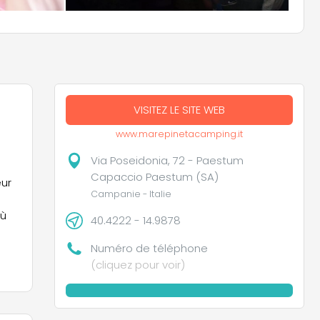
VISITEZ LE SITE WEB
www.marepinetacamping.it
Via Poseidonia, 72 - Paestum
Capaccio Paestum (SA)
œur
Campanie - Italie
où
40.4222 - 14.9878
Numéro de téléphone
(cliquez pour voir)