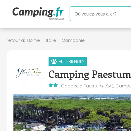
retour à:
Home
-
Italie
-
Campanie
PET FRIENDLY
Camping Paestum
Capaccio Paestum (SA), Camp