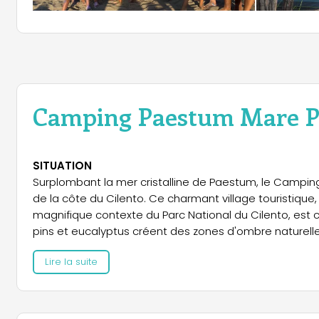
Camping Paestum Mare P
SITUATION
Surplombant la mer cristalline de Paestum, le Campin
de la côte du Cilento. Ce charmant village touristiqu
magnifique contexte du Parc National du Cilento, est
pins et eucalyptus créent des zones d'ombre nature
privilégié permet un accès facile aux célèbres temples
Lire la suite
visiteurs la possibilité pour explorer un territoire riche
méditerranéenne se mêlent à un patrimoine archéolog
HÉBERGEMENT