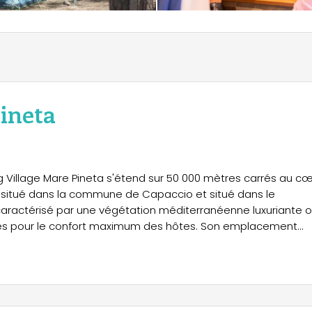
ineta
g Village Mare Pineta s'étend sur 50 000 mètres carrés au c
e, situé dans la commune de Capaccio et situé dans le
 caractérisé par une végétation méditerranéenne luxuriante 
lles pour le confort maximum des hôtes. Son emplacement
 de Paestum et à la ville animée de Salerne, offrant aux
 en histoire, où les traditions gastronomiques de la cuisine
ique d'une valeur inestimable.