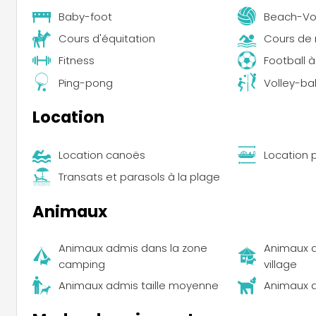
Baby-foot
Beach-Vo
Cours d'équitation
Cours de 
Fitness
Football à
Ping-pong
Volley-bal
Location
Location canoës
Location 
Transats et parasols à la plage
Animaux
Animaux admis dans la zone
Animaux a
camping
village
Animaux admis taille moyenne
Animaux 