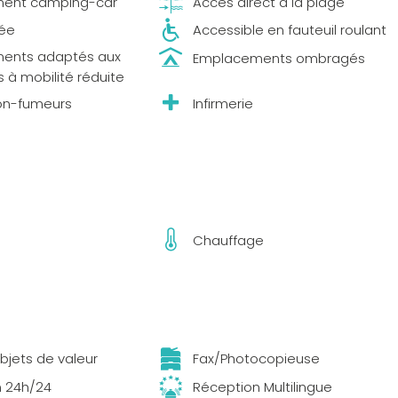
ent camping-car
Accès direct à la plage
vée
Accessible en fauteuil roulant
ents adaptés aux
Emplacements ombragés
 à mobilité réduite
on-fumeurs
Infirmerie
Chauffage
bjets de valeur
Fax/Photocopieuse
n 24h/24
Réception Multilingue