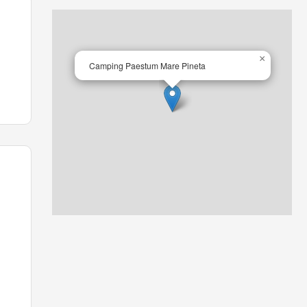
×
Camping Paestum Mare Pineta
one
es.
en
s.
e,
ne