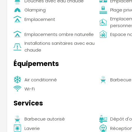
Douches avec eau chaude
Emplacem
Glamping
Plage pri
Emplacem
Emplacement
personnes
Emplacements ombre naturelle
Espace n
Installations sanitaires avec eau
chaude
Équipements
Air conditionné
Barbecue
Wi-Fi
Services
Barbecue autorisé
Dépôt d'o
Laverie
Réceptio