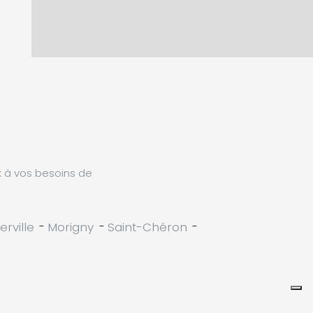
x à vos besoins de
rville
-
Morigny
-
Saint-Chéron
-
Leaflet
|
©
Koobcamp S.r.l.