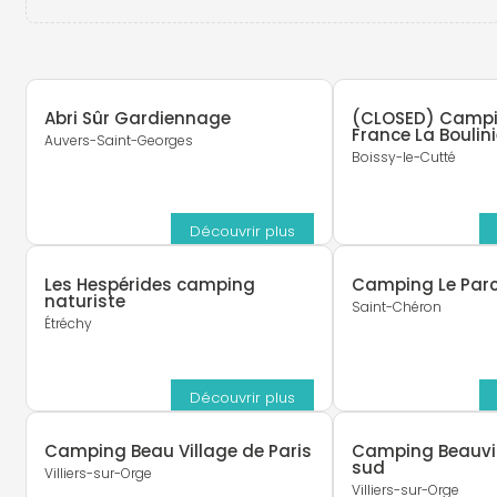
Abri Sûr Gardiennage
(CLOSED) Campi
France La Boulin
Auvers-Saint-Georges
Boissy-le-Cutté
Découvrir plus
Les Hespérides camping
Camping Le Parc
naturiste
Saint-Chéron
Étréchy
Découvrir plus
Camping Beau Village de Paris
Camping Beauvil
sud
Villiers-sur-Orge
Villiers-sur-Orge