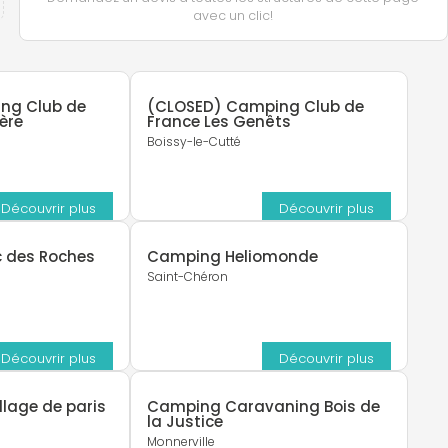
avec un clic!
ng Club de
(CLOSED) Camping Club de
ière
France Les Genêts
Boissy-le-Cutté
Découvrir plus
Découvrir plus
 des Roches
Camping Heliomonde
Saint-Chéron
Découvrir plus
Découvrir plus
lage de paris
Camping Caravaning Bois de
la Justice
Monnerville