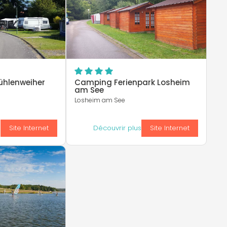
ühlenweiher
Camping Ferienpark Losheim
am See
Losheim am See
s
Site Internet
Découvrir plus
Site Internet