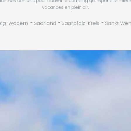
ter ces conseils pour trouver le camping qui répond le mieu
vacances en plein air.
zig-Wadern
-
Saarland
-
Saarpfalz-Kreis
-
Sankt Wen