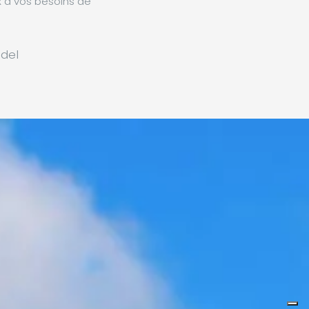
x à vos besoins de
6
del
2