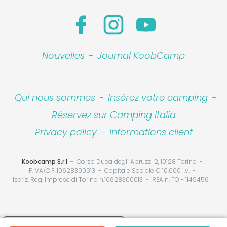
Nouvelles
-
Journal KoobCamp
Qui nous sommes
-
Insérez votre camping
-
Réservez sur Camping Italia
Privacy policy
-
Informations client
Koobcamp S.r.l
Corso Duca degli Abruzzi 2, 10128 Torino
P.IVA/C.F. 10628300013
Capitale Sociale € 10.000 i.v.
Iscriz. Reg. Imprese di Torino n.10628300013
REA n. TO - 1149456
Your Privacy Choices