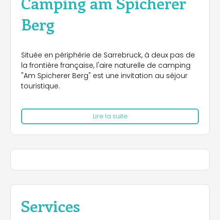
Camping am Spicherer
Berg
Située en périphérie de Sarrebruck, à deux pas de
la frontière française, l'aire naturelle de camping
"Am Spicherer Berg" est une invitation au séjour
touristique.
L'environnement verdoyant et la proximité de
Lire la suite
Sarrebruck, capitale du Land riche en curiosités et
suggestions de loisirs, offrent un cadre de
vacances idéal qui incite à prolonger
promenades et visites.
Services