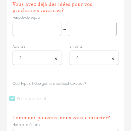
Vous avez déjà des idées pour vos
prochaines vacances?
Période de séjour
→
Adultes
Enfants
2
0
×
×
Quel type d’hébergement recherchez-vous?
Emplacement
Comment pouvons-nous vous contacter?
Nom et prénom
Leaflet
|
©
Koobcamp S.r.l.