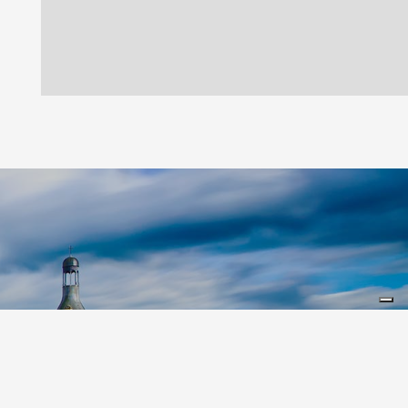
Leaflet
|
©
Koobcamp S.r.l.