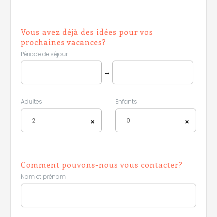
Vous avez déjà des idées pour vos
prochaines vacances?
Période de séjour
Leaflet
|
©
Koobcamp S.r.l.
→
Adultes
Enfants
2
0
×
×
Comment pouvons-nous vous contacter?
Nom et prénom