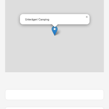
×
Unterägeri Camping