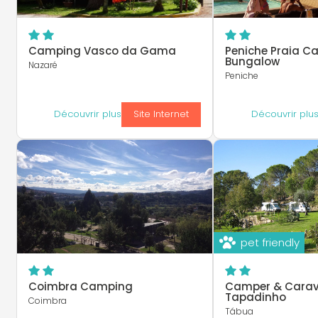
Camping Vasco da Gama
Peniche Praia C
Bungalow
Nazaré
Peniche
Découvrir plus
Site Internet
Découvrir plu
pet friendly
Coimbra Camping
Camper & Carav
Tapadinho
Coimbra
Tábua