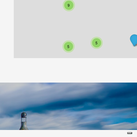
9
5
5
Leaflet
|
©
Koobcamp S.r.l.