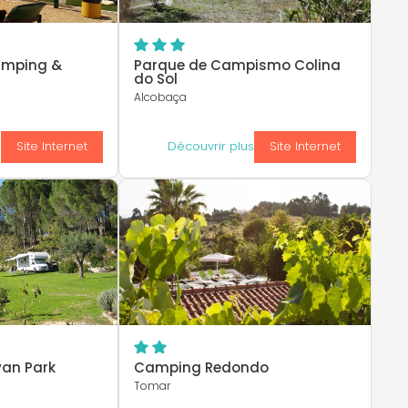
amping &
Parque de Campismo Colina
do Sol
Alcobaça
s
Site Internet
Découvrir plus
Site Internet
an Park
Camping Redondo
Tomar