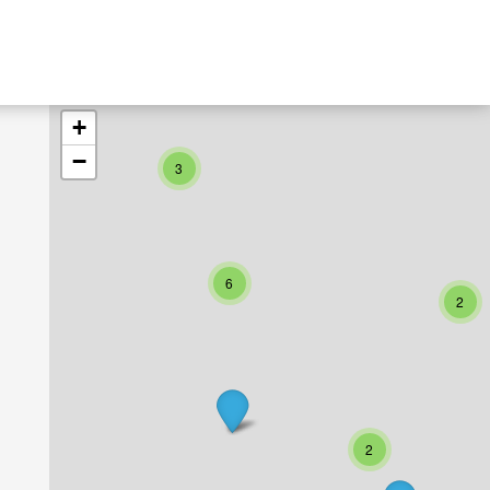
+
−
3
6
2
2