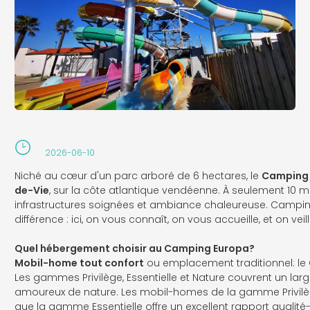
2026-06-10
Niché au cœur d'un parc arboré de 6 hectares, le
Camping
de-Vie
, sur la côte atlantique vendéenne. À seulement 10 mi
infrastructures soignées et ambiance chaleureuse. Camping à 
différence : ici, on vous connaît, on vous accueille, et on ve
Quel hébergement choisir au Camping Europa?
Mobil-home tout confort
ou emplacement traditionnel: le 
Les gammes Privilège, Essentielle et Nature couvrent un la
amoureux de nature. Les mobil-homes de la gamme Privilèg
que la gamme Essentielle offre un excellent rapport qualité