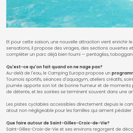
Et pour cette saison, une nouvelle attraction vient enrichir 
sensations, il propose des virages, des sections ouvertes e
compléter un parc déjà bien fourni — pentagliss, toboggans
Qu'est-ce qu'on fait quand on ne nage pas?
Au-delà de l'eau, le Camping Europa propose un
programme
Tournois sportifs, séances d'aquagym, ateliers créatifs, s
journée apporte son lot de bonne humeur et de moments pa
de détente, et les soirées se terminent souvent dans une am
Les pistes cyclables accessibles directement depuis le cam
atout non négligeable pour les familles qui aiment pédaler e
Que faire autour de Saint-Gilles-Croix-de-Vie?
Saint-Gilles-Croix-de-Vie et ses environs regorgent de déc