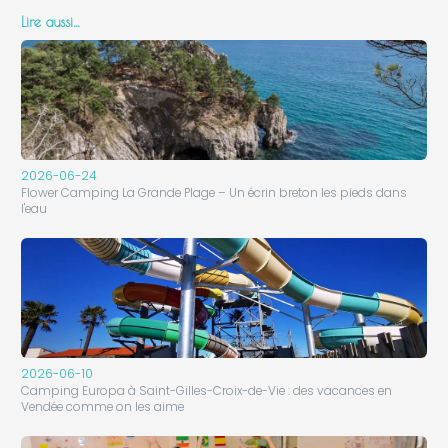
Lire aussi…
2026-06-24
Flower Camping La Grande Plage – Un écrin breton les pieds dans
l'eau
2026-06-10
Camping Europa à Saint-Gilles-Croix-de-Vie : des vacances en
Vendée comme on les aime