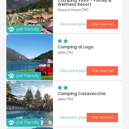
Camping Vidor - Family &
Wellness Resort
Pozza di Fassa (TN)
Découvrir plus
Site Internet
pet friendly
Camping al Lago
Ledro (TN)
Découvrir plus
Site Internet
pet friendly
Camping Casavecchia
Ledro (TN)
Découvrir plus
Site Internet
pet friendly