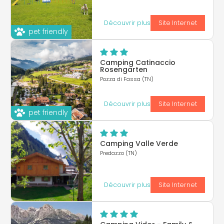
Découvrir plus
Site Internet
pet friendly
Camping Catinaccio
Rosengarten
Pozza di Fassa (TN)
Découvrir plus
Site Internet
pet friendly
Camping Valle Verde
Predazzo (TN)
Découvrir plus
Site Internet