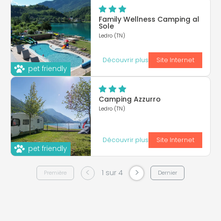
Family Wellness Camping al
Sole
Ledro (TN)
Découvrir plus
Site Internet
pet friendly
Camping Azzurro
Ledro (TN)
Découvrir plus
Site Internet
pet friendly
<
>
1 sur 4
Première
Dernier