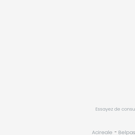
Essayez de consul
Acireale
-
Belpa