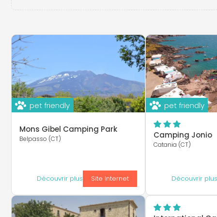
pet friendly
pet friendly
Mons Gibel Camping Park
Camping Jonio
Belpasso (CT)
Catania (CT)
Découvrir plus
Site Internet
Découvrir plu