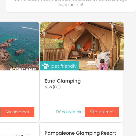
avec un clic!
pet friendly
Etna Glamping
Milo (CT)
s
Site Internet
Découvrir plus
Site Internet
Pampaleone Glamping Resort