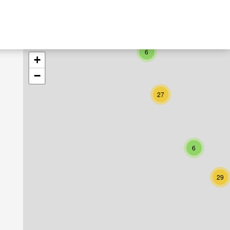
6
+
−
27
6
29