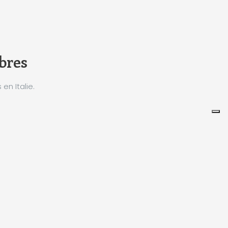
èbres
n Italie.
Leaflet
|
©
Koobcamp S.r.l.