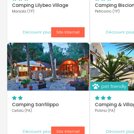
Camping Lilybeo Village
Camping Biscio
Marsala (TP)
Petrosino (TP)
Découvrir plus
Site Internet
Découvrir plu
pet friendly
Camping Sanfilippo
Camping & Villa
Cefalù (PA)
Pollina (PA)
Découvrir plus
Site Internet
Découvrir plu