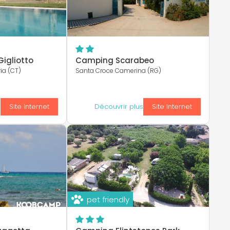
igliotto
Camping Scarabeo
ia (CT)
Santa Croce Camerina (RG)
s
Site Internet
Découvrir plus
Site Internet
pet friendly