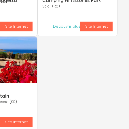
aggetta
Camping Flintstones Park
Scicli (RG)
s
Site Internet
Découvrir plus
Site Internet
tain
ssero (SR)
s
Site Internet