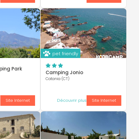
pet friendly
ping Park
Camping Jonio
Catania (CT)
s
Site Internet
Découvrir plus
Site Internet