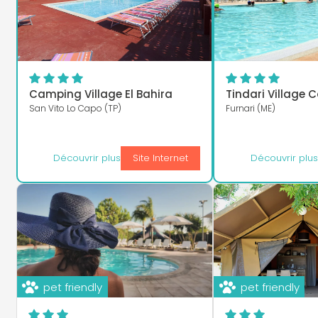
Camping Village El Bahira
Tindari Village
San Vito Lo Capo (TP)
Furnari (ME)
Découvrir plus
Site Internet
Découvrir plu
pet friendly
pet friendly