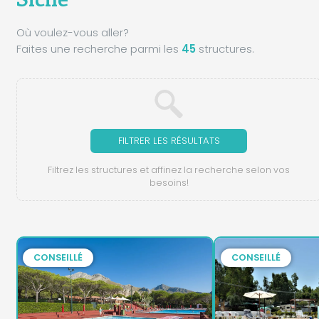
Où voulez-vous aller?
Faites une recherche parmi les
45
structures.
FILTRER LES RÉSULTATS
Filtrez les structures et affinez la recherche selon vos
besoins!
CONSEILLÉ
CONSEILLÉ