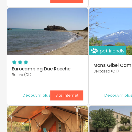
pet friendly
Mons Gibel Cam
Eurocamping Due Rocche
Belpasso (CT)
Butera (CL)
Découvrir plus
Site Internet
Découvrir plu