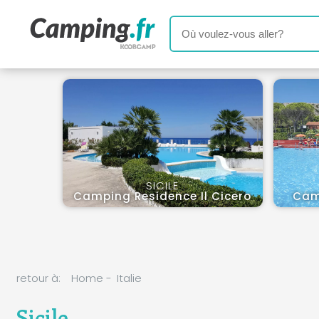
SICILE
Camping Residence Il Cicero
Camp
retour à:
Home
-
Italie
Sicile