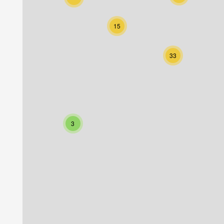
15
33
3