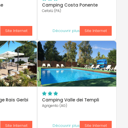
ne
Camping Costa Ponente
Cefalù (PA)
s
Site Internet
Découvrir plus
Site Internet
ge Rais Gerbi
Camping Valle dei Templi
Agrigento (AG)
s
Site Internet
Découvrir plus
Site Internet