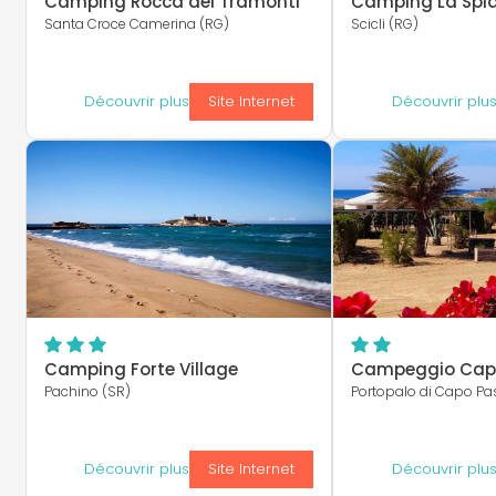
Camping Rocca dei Tramonti
Camping La Spi
Santa Croce Camerina (RG)
Scicli (RG)
Découvrir plus
Site Internet
Découvrir plu
Camping Forte Village
Campeggio Cap
Pachino (SR)
Portopalo di Capo Pa
Découvrir plus
Site Internet
Découvrir plu