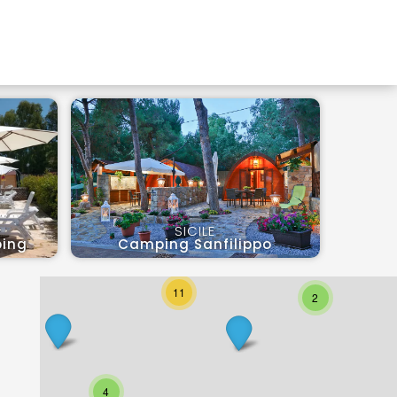
2
+
−
4
SICILE
ping
Camping Sanfilippo
2
11
2
4