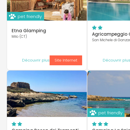
pet friendly
Etna Glamping
Agricampeggio G
Milo (CT)
San Michele di Ganzar
Découvrir plus
Site Internet
Découvrir plu
pet friendly