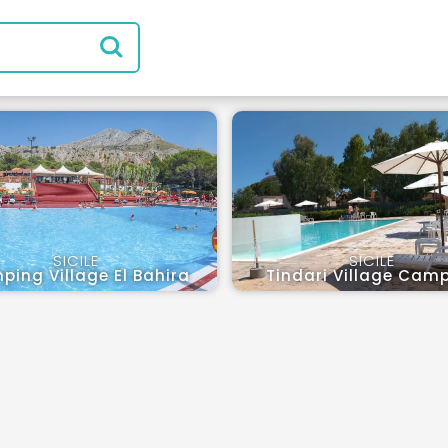
SICILE
SICILE
ing Village El Bahira
Tindari Village Cam