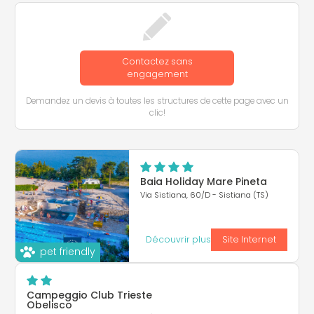
Contactez sans
engagement
Demandez un devis à toutes les structures de cette page avec un
clic!
Baia Holiday Mare Pineta
Via Sistiana, 60/D - Sistiana (TS)
Découvrir plus
Site Internet
pet friendly
Campeggio Club Trieste
Obelisco