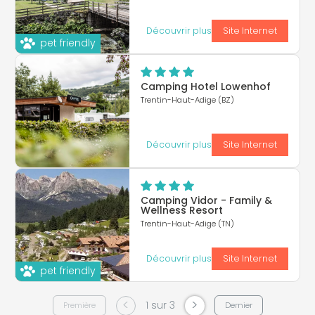
Découvrir plus
Site Internet
pet friendly
Camping Hotel Lowenhof
Trentin-Haut-Adige (BZ)
Découvrir plus
Site Internet
Camping Vidor - Family &
Wellness Resort
Trentin-Haut-Adige (TN)
Découvrir plus
Site Internet
pet friendly
<
>
1 sur 3
Première
Dernier