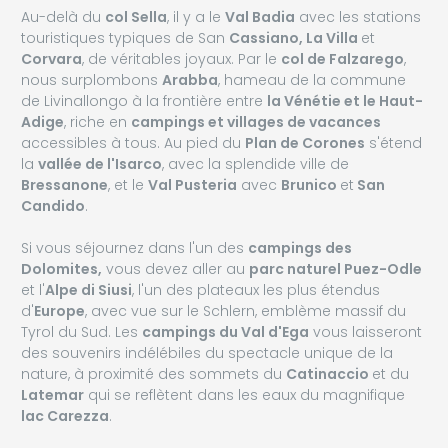
Au-delà du
col Sella
, il y a le
Val Badia
avec les stations
touristiques typiques de San
Cassiano, La Villa
et
Corvara
, de véritables joyaux. Par le
col de Falzarego
,
nous surplombons
Arabba
, hameau de la commune
de Livinallongo à la frontière entre
la Vénétie et le Haut-
Adige
, riche en
campings et villages de vacances
accessibles à tous. Au pied du
Plan de Corones
s'étend
la
vallée de l'Isarco
, avec la splendide ville de
Bressanone
, et le
Val Pusteria
avec
Brunico
et
San
Candido
.
Si vous séjournez dans l'un des
campings des
Dolomites,
vous devez aller au
parc naturel Puez-Odle
et l'
Alpe di Siusi
, l'un des plateaux les plus étendus
d'
Europe
, avec vue sur le Schlern, emblème massif du
Tyrol du Sud. Les
campings du Val d'Ega
vous laisseront
des souvenirs indélébiles du spectacle unique de la
nature, à proximité des sommets du
Catinaccio
et du
Latemar
qui se reflètent dans les eaux du magnifique
lac Carezza
.