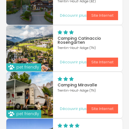
Trentin-Haut-Adige (BZ)
Découvrir plus
Site Internet
Camping Catinaccio
Rosengarten
Trentin-Haut-Adige (TN)
Découvrir plus
Site Internet
pet friendly
Camping Miravalle
Trentin-Haut-Adige (TN)
Découvrir plus
Site Internet
pet friendly