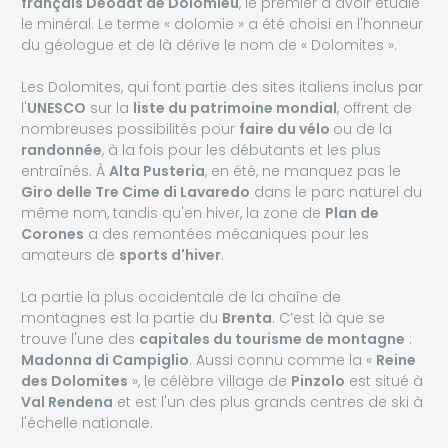
français Déodat de Dolomieu
, le premier à avoir étudié
le minéral. Le terme « dolomie » a été choisi en l'honneur
du géologue et de là dérive le nom de « Dolomites ».
Les Dolomites, qui font partie des sites italiens inclus par
l'
UNESCO
sur la
liste du patrimoine mondial
, offrent de
nombreuses possibilités pour
faire du vélo
ou de la
randonnée
, à la fois pour les débutants et les plus
entraînés. À
Alta Pusteria
, en été, ne manquez pas le
Giro delle Tre Cime di Lavaredo
dans le parc naturel du
même nom, tandis qu'en hiver, la zone de
Plan de
Corones
a des remontées mécaniques pour les
amateurs de
sports d'hiver
.
La partie la plus occidentale de la chaîne de
montagnes est la partie du
Brenta
. C’est là que se
trouve l'une des
capitales du tourisme de montagne
:
Madonna di Campiglio
. Aussi connu comme la «
Reine
des Dolomites
», le célèbre village de
Pinzolo
est situé à
Val Rendena
et est l'un des plus grands centres de ski à
l'échelle nationale.