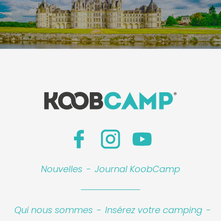
Nouvelles
-
Journal KoobCamp
Qui nous sommes
-
Insérez votre camping
-