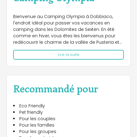
Bienvenue au Camping Olympia à Dobbiaco,
l'endroit idéal pour passer vos vacances en
camping dans les Dolomites de Sexten. En été
comme en hiver, vous êtes les bienvenus pour
redécouvrir le charme de la vallée de Pusteria et
de ses merveilleux sites. Profitez des nombreux
Lire la suite
avantages et services que notre camping offre à
ses clients. Le point fort est le
nouveau espace
spa
, entièrement rénové, qui a été achevé en
décembre 2025 et qui comprend : un sauna
finlandais, un bain de vapeur, un sauna infrarouge,
Recommandé pour
une grande piscine couverte (32&deg ; eau
chaude), une piscine pour enfants (33&deg ; eau
chaude), plusieurs zones de realx. Le restaurant et
Eco Friendly
le chalet vous proposent de délicieux plats locaux
Pet friendly
qui vous donneront un aperçu de la gastronomie
Pour les couples
locale. Choisissez de passer d'agréables
Pour les familles
moments de vacances au milieu de la nature
Pour les groupes
intacte du Tyrol du Sud, le camping d'Alta Pusteria