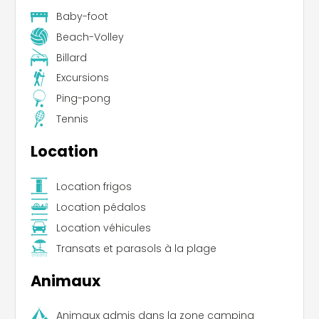
Baby-foot
Beach-Volley
Billard
Excursions
Ping-pong
Tennis
Location
Leaflet
|
©
Koobcamp S.r.l.
Location frigos
Location pédalos
Location véhicules
Transats et parasols à la plage
Animaux
Animaux admis dans la zone camping