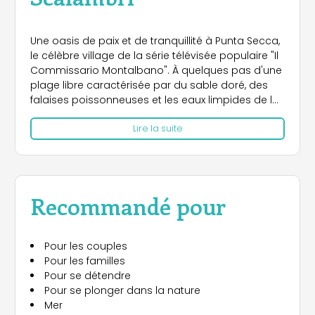
Une oasis de paix et de tranquillité à Punta Secca,
le célèbre village de la série télévisée populaire "Il
Commissario Montalbano". À quelques pas d'une
plage libre caractérisée par du sable doré, des
falaises poissonneuses et les eaux limpides de la
mer Méditerranée, entourée de dunes de sable
Lire la suite
avec le manteau vert et multicolore du maquis
méditerranéen, riche en parfums et en magie.
Recommandé pour
Pour les couples
Pour les familles
Pour se détendre
Pour se plonger dans la nature
Mer