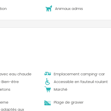
tion
Animaux admis
avec eau chaude
Emplacement camping-car
 Bien-être
Accessible en fauteuil roulant
jetons
Marché
terne
Plage de gravier
s adaptés aux