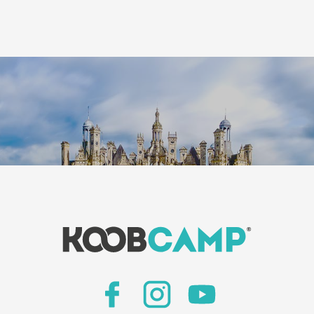
Leaflet
|
©
Koobcam