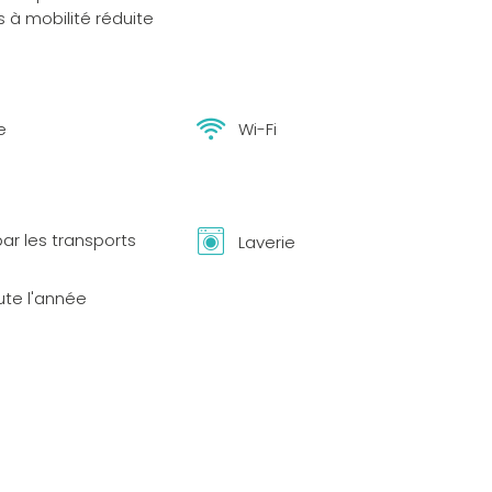
 à mobilité réduite
e
Wi-Fi
ar les transports
Laverie
ute l'année