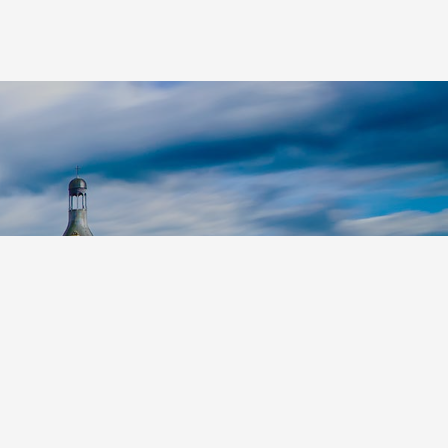
p S.r.l.