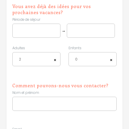
Vous avez déjà des idées pour vos
prochaines vacances?
Période de séjour
→
Adultes
Enfants
2
0
×
×
Comment pouvons-nous vous contacter?
Nom et prénom
Leaflet
|
©
Koobcamp S.r.l.