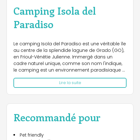
Camping Isola del
Paradiso
Le camping Isola del Paradiso est une véritable île
au centre de la splendide lagune de Grado (GO),
en Frioul-Vénétie Julienne. Immergé dans un
cadre naturel unique, comme son nom l'indique,
le camping est un environnement paradisiaque et
intact, adapté à tous ceux qui recherchent la paix,
Lire la suite
le bien-être, la détente, l'hospitalité et le contact
avec la nature. Cette petite oasis naturelle, en
grande partie recouverte d'herbe et d'une
végétation dense, est parfaite pour rétablir le
plaisir du "vrai campeur" qui n'a pas besoin de
Recommandé pour
trop de faste. Ici, vous aurez à votre disposition de
grands emplacements numérotés et délimités,
situés dans la partie intérieure de l'île et vers le
Pet friendly
lagon. Ils conviennent tous à n'importe quelle