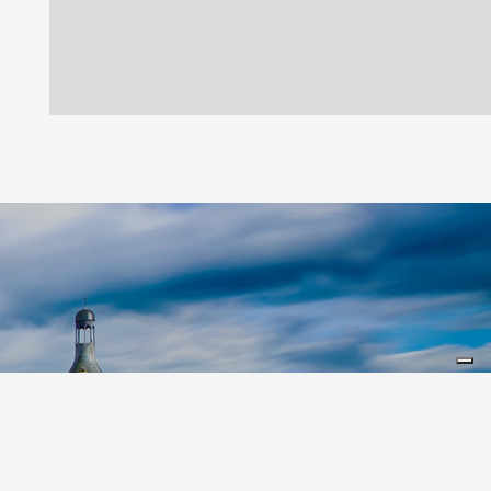
Leaflet
|
©
Koobcamp S.r.l.