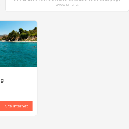
avec un clic!
ng
s
Site Internet