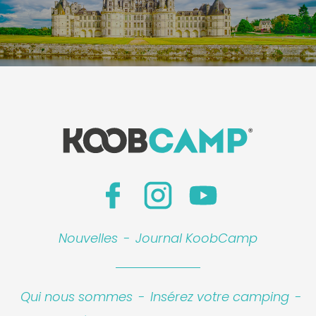
Nouvelles
-
Journal KoobCamp
Qui nous sommes
-
Insérez votre camping
-