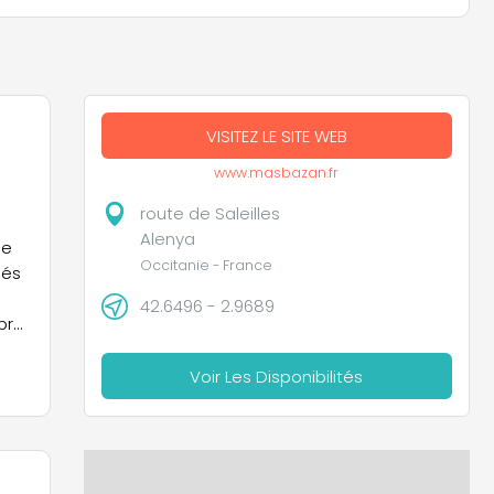
VISITEZ LE SITE WEB
www.masbazan.fr
route de Saleilles
Alenya
le
Occitanie - France
nés
42.6496 - 2.9689
mbre
Voir Les Disponibilités
té