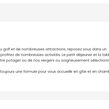
 du golf et de nombreuses attractions, reposez vous dans un
rofitez de nombreuses activités. Le petit déjeuner et la tab
notre potager ou de nos vergers ou soigneusement sélection
 a toujours une formule pour vous accueillir en gîte et en cha
ge.
authentique Mas viticole du 19è, vous accueillent avec simplici