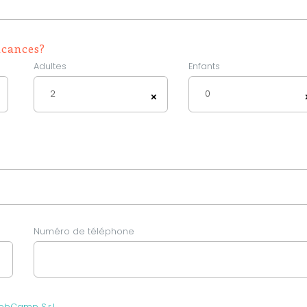
acances?
Adultes
Enfants
2
0
×
Numéro de téléphone
obCamp S.r.l