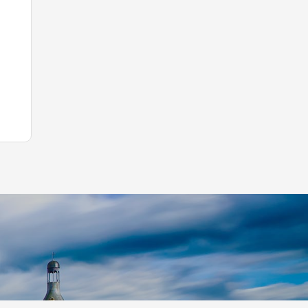
Leaflet
|
©
Koobcamp S.r.l.