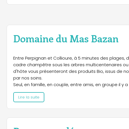
Domaine du Mas Bazan
Entre Perpignan et Collioure, à 5 minutes des plages,
cadre champêtre sous les arbres multicentenaires ou p
d'hôte vous présenteront des produits Bio, issus de 
par nos soins.
Seul, en famille, en couple, entre amis, en groupe il y
d'hôte.
Lire la suite
Nous accueillons les séminaires et les hôtes de passa
Nelly, Géraud et toute la famille, propriétaires de cet 
et chaleur dans un écrin de verdure et de sérénité.