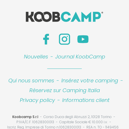
Nouvelles
-
Journal KoobCamp
Qui nous sommes
-
Insérez votre camping
-
Réservez sur Camping Italia
Privacy policy
-
Informations client
Koobcamp S.r.l
Corso Duca degli Abruzzi 2, 10128 Torino
P.IVA/C.F. 10628300013
Capitale Sociale € 10.000 i.v.
Iscriz. Reg. Imprese di Torino n.10628300013
REA n. TO - 1149456