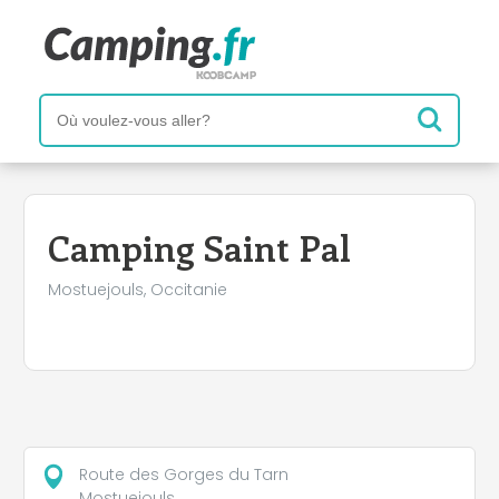
+
−
Camping Saint Pal
Mostuejouls, Occitanie
Route des Gorges du Tarn
Mostuejouls