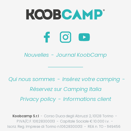
Nouvelles
-
Journal KoobCamp
Qui nous sommes
-
Insérez votre camping
-
Réservez sur Camping Italia
Privacy policy
-
Informations client
Koobcamp S.r.l
Corso Duca degli Abruzzi 2, 10128 Torino
P.IVA/C.F. 10628300013
Capitale Sociale € 10.000 i.v.
Iscriz. Reg. Imprese di Torino n.10628300013
REA n. TO - 1149456