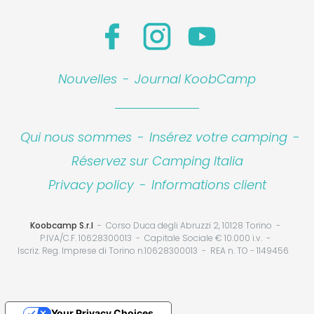
Nouvelles
-
Journal KoobCamp
Qui nous sommes
-
Insérez votre camping
-
Réservez sur Camping Italia
Privacy policy
-
Informations client
Koobcamp S.r.l
Corso Duca degli Abruzzi 2, 10128 Torino
P.IVA/C.F. 10628300013
Capitale Sociale € 10.000 i.v.
Iscriz. Reg. Imprese di Torino n.10628300013
REA n. TO - 1149456
Your Privacy Choices