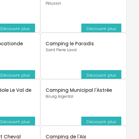
Pélussin
Découvrir plus
Découvrir plus
Locationde
Camping le Paradis
Saint Pierre Laval
Découvrir plus
Découvrir plus
le Le Val de
Camping Municipal l'Astrée
Bourg Argental
Découvrir plus
Découvrir plus
t Cheval
Camping de l'Aix