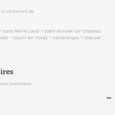
x à vos besoins de
2
-
Saint Pierre Laval
-
Saint-Bonnet-Le-Chateau
elin
-
Usson-en-Forez
-
Vendranges
-
Villerest
aires
nes touristiques.
Leaflet
|
©
Koobcamp S.r.l.