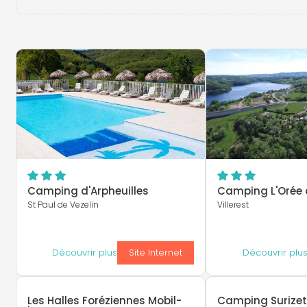
Camping d'Arpheuilles
Camping L'Orée 
St Paul de Vezelin
Villerest
Découvrir plus
Site Internet
Découvrir plu
Les Halles Foréziennes Mobil-
Camping Surize