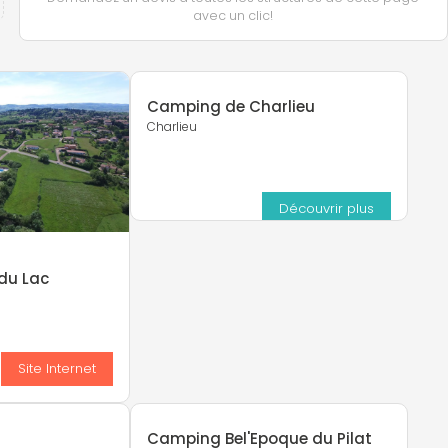
avec un clic!
Camping de Charlieu
Charlieu
Découvrir plus
du Lac
s
Site Internet
t
Camping Bel'Epoque du Pilat