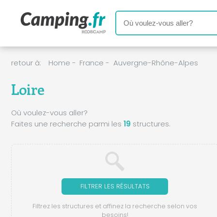
retour à:
Home
-
France
-
Auvergne-Rhône-Alpes
Loire
Où voulez-vous aller?
Faites une recherche parmi les
19
structures.
FILTRER LES RÉSULTATS
Filtrez les structures et affinez la recherche selon vos
besoins!