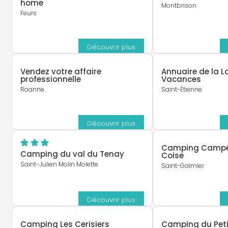
home
Montbrison
Feurs
Découvrir plus
Vendez votre affaire
Annuaire de la 
professionnelle
Vacances
Roanne
Saint-Étienne
Découvrir plus
Camping Campéo
Camping du val du Tenay
Coise
Saint-Julien Molin Molette
Saint-Galmier
Découvrir plus
Camping Les Cerisiers
Camping du Peti