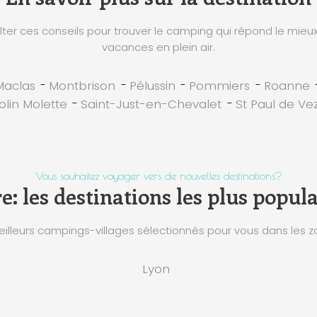
ter ces conseils pour trouver le camping qui répond le mieu
vacances en plein air.
Maclas
-
Montbrison
-
Pélussin
-
Pommiers
-
Roanne
olin Molette
-
Saint-Just-en-Chevalet
-
St Paul de Vez
Vous souhaitez voyager vers de nouvelles destinations?
e: les destinations les plus popul
illeurs campings-villages sélectionnés pour vous dans les zo
Lyon