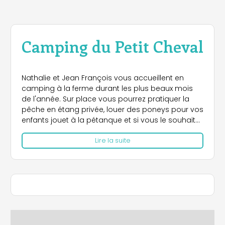
Camping du Petit Cheval
Nathalie et Jean François vous accueillent en
camping à la ferme durant les plus beaux mois
de l'année. Sur place vous pourrez pratiquer la
pêche en étang privée, louer des poneys pour vos
enfants jouet à la pétanque et si vous le souhaitez
participez à la vie de la ferme en allant nourrir les
Lire la suite
animaux et découvrir les gorges de la Loire et ses
environs. N'hésitez pas à nous rendre visite sur
notre site. Nous vous proposons 6 emplacement
uniquement. A bientôt dans notre jolie région.