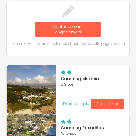
Contactez sans
engagement
Demandez un devis à toutes les structures de cette page avec un
clic!
Camping Muiñeira
O Grove
Découvrir plus
Site Internet
Camping Paxariñas
Portonovo