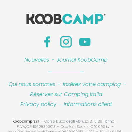
Nouvelles
-
Journal KoobCamp
Qui nous sommes
-
Insérez votre camping
-
Réservez sur Camping Italia
Privacy policy
-
Informations client
Koobcamp S.r.l
Corso Duca degli Abruzzi 2, 10128 Torino
P.IVA/C.F. 10628300013
Capitale Sociale € 10.000 i.v.
Iscriz. Reg. Imprese di Torino n.10628300013
REA n. TO - 1149456