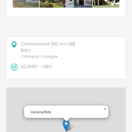
Crta.Nacional 260, Km.288
Baro
Catalogne - Espagne
42.3593 - 1.0817
×
Camping Beta