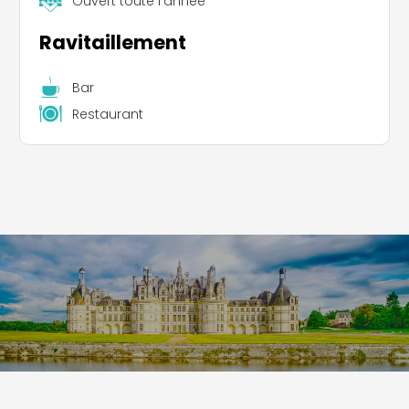
Ouvert toute l'année
Ravitaillement
Bar
Restaurant
Leaflet
|
©
Koobcamp S.r.l.