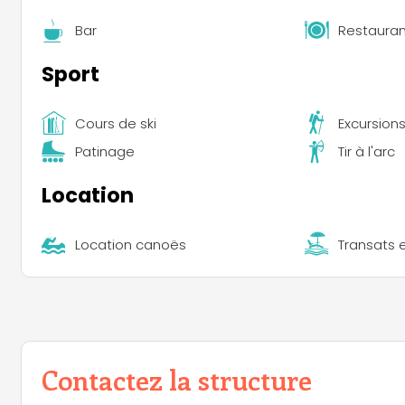
Bar
Restauran
Sport
Cours de ski
Excursion
Patinage
Tir à l'arc
Location
Location canoës
Transats e
Contactez la structure