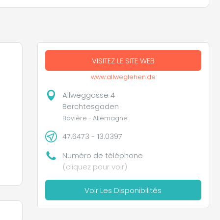
VISITEZ LE SITE WEB
www.allweglehen.de
Allweggasse 4
Berchtesgaden
Bavière - Allemagne
47.6473 - 13.0397
lle
Numéro de téléphone
(cliquez pour voir)
Voir Les Disponibilités
t