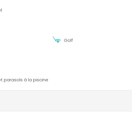
t
s
Golf
t parasols à la piscine