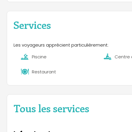
les bienvenus pour un séjour en hiver. Dans notre rest
traditionnelle dans une ambiance accueillante.
Services
Nos chalets et « wood lodges » luxueux, dotés d’une m
Nous nous ferons un plaisir de vous accueillir à notre
Les voyageurs apprécient particulièrement:
Piscine
Centre 
Restaurant
Tous les services