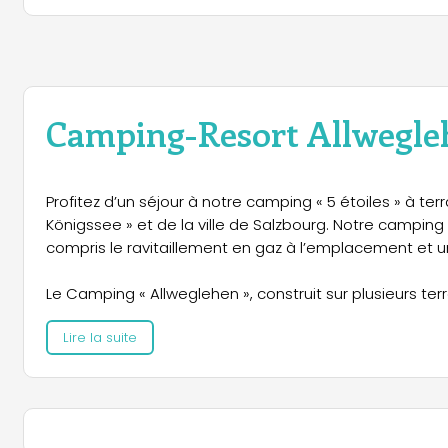
Camping-Resort Allwegle
Profitez d’un séjour à notre camping « 5 étoiles » à te
Königssee » et de la ville de Salzbourg. Notre camping 
compris le ravitaillement en gaz à l’emplacement et un
Le Camping « Allweglehen », construit sur plusieurs t
inoubliable. La situation privilégiée au cœur de la régi
Lire la suite
de Salzbourg font de notre camping une destination pa
Depuis les terrasses, on peut savourer la vue libre pa
voisins, notamment sur le Mont « Watzmann ». Bénéfic
Allweglehen » vous propose des parcelles ombragées