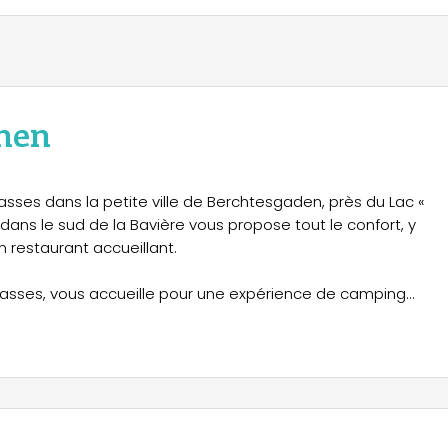
hen
rrasses dans la petite ville de Berchtesgaden, près du Lac «
dans le sud de la Bavière vous propose tout le confort, y
 restaurant accueillant.
errasses, vous accueille pour une expérience de camping
on touristique « Berchtesgadener Land » et la proximité de la vi
rticulièrement intéressante pour les vacanciers.
r-dessus les tentes, les caravanes et les camping-cars des
iant d’un emplacement très ensoleillé, le Camping «
 en nombre suffisant. À notre camping, vous êtes égalemen