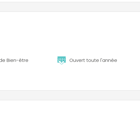
aurant, nous servons des plats délicieux de la bonne cuisine
agnifique terrasse ensoleillée, sont tout nouveaux.
 camping dans la Bavière méridionale.
de Bien-être
Ouvert toute l'année