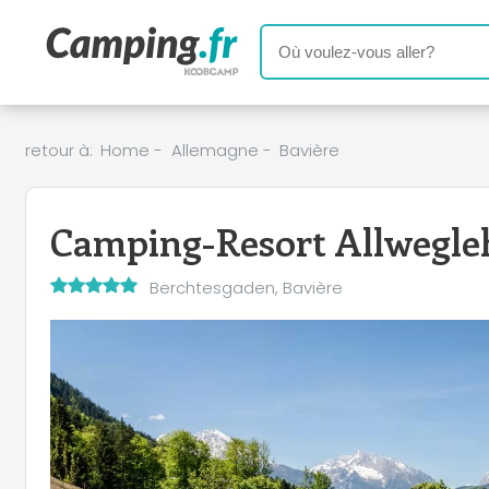
retour à:
Home
-
Allemagne
-
Bavière
Camping-Resort Allwegle
Berchtesgaden, Bavière