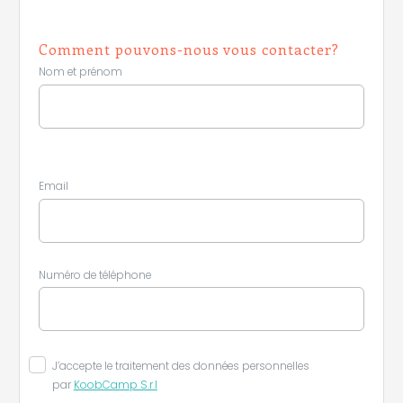
Comment pouvons-nous vous contacter?
Nom et prénom
Email
Leaflet
|
©
Koobcamp S.r.l.
Numéro de téléphone
J’accepte le traitement des données personnelles
par
KoobCamp S.r.l