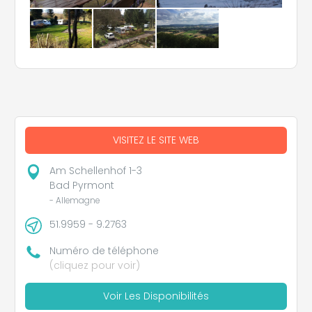
VISITEZ LE SITE WEB
Am Schellenhof 1-3
Bad Pyrmont
- Allemagne
51.9959 - 9.2763
Numéro de téléphone
(cliquez pour voir)
Voir Les Disponibilités