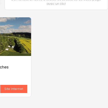
avec un clic!
ches
s
Site Internet