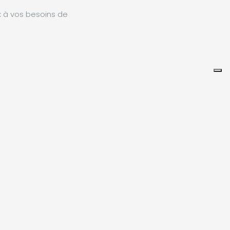
x à vos besoins de
Leaflet
|
©
Koobcamp S.r.l.