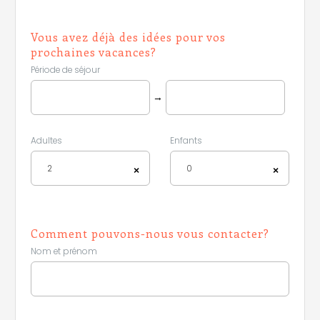
Vous avez déjà des idées pour vos
prochaines vacances?
Période de séjour
→
Adultes
Enfants
2
0
×
×
Comment pouvons-nous vous contacter?
Leaflet
|
©
Koobcamp S.r.l.
Nom et prénom