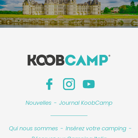
Nouvelles
-
Journal KoobCamp
Qui nous sommes
-
Insérez votre camping
-