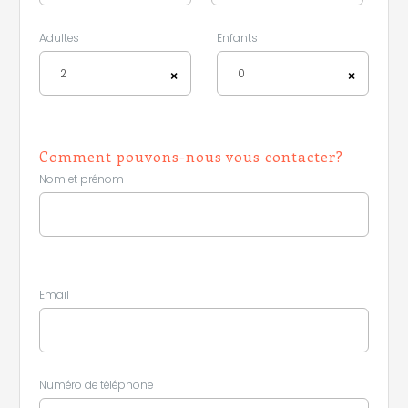
Adultes
Enfants
2
0
×
×
Comment pouvons-nous vous contacter?
Nom et prénom
Leaflet
|
©
Koobcamp S.r.l.
Email
Numéro de téléphone