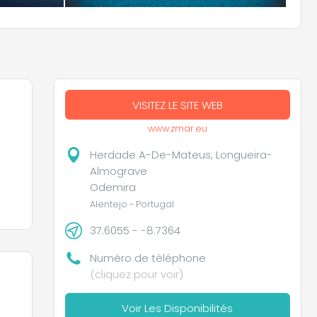
VISITEZ LE SITE WEB
www.zmar.eu
Herdade A-De-Mateus, Longueira-
Almograve
Odemira
Alentejo - Portugal
37.6055 - -8.7364
Numéro de téléphone
(cliquez pour voir)
Voir Les Disponibilités