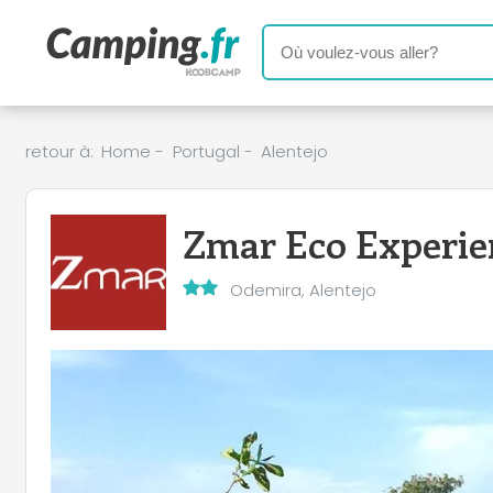
retour à:
Home
-
Portugal
-
Alentejo
Zmar Eco Experie
Odemira, Alentejo