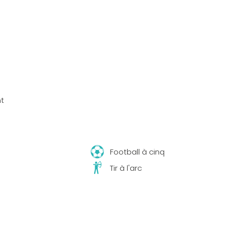
t
s
Football à cinq
Tir à l'arc