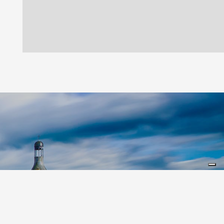
Leaflet
|
©
Koobcamp S.r.l.