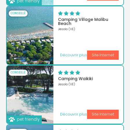
pet friendly
CONSEILLÉ
Camping Village Malibu
Beach
Jesolo (VE)
Découvrir plus
Site Internet
CONSEILLÉ
Camping Waikiki
Jesolo (VE)
Découvrir plus
Site Internet
pet friendly