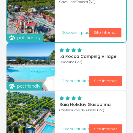
Cavallino-Treporti (VE)
Découvrir plus
Site Internet
pet friendly
La Rocca Camping Village
Bardolino (VR)
Découvrir plus
Site Internet
pet friendly
Baia Holiday Gasparina
Castelnuovo del Garda (VR)
Découvrir plus
Site Internet