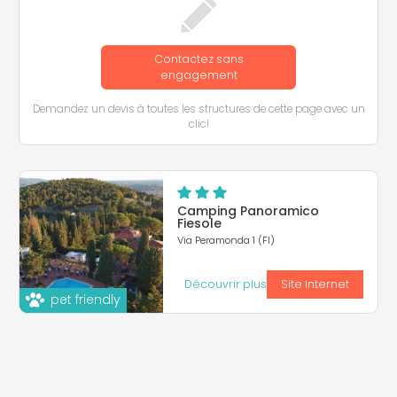
Contactez sans
engagement
Demandez un devis à toutes les structures de cette page avec un
clic!
Camping Panoramico
Fiesole
Via Peramonda 1 (FI)
Découvrir plus
Site Internet
pet friendly