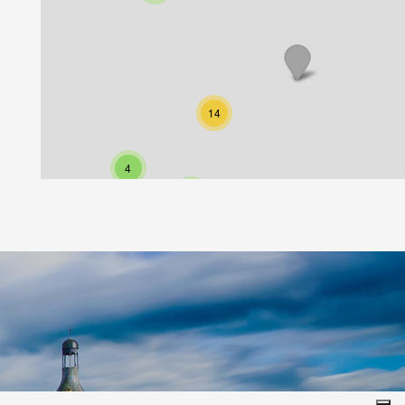
14
4
4
4
9