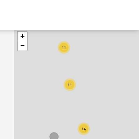
+
−
11
11
14