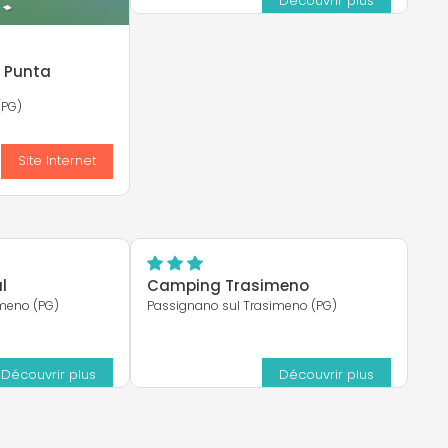
Découvrir plus
 Punta
(PG)
s
Site Internet
l
Camping Trasimeno
imeno (PG)
Passignano sul Trasimeno (PG)
Découvrir plus
Découvrir plus