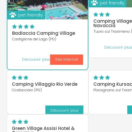
pet friendly
pet friendly
Camping Village
Navaccia
Tuoro sul Trasimeno 
Badiaccia Camping Village
Castiglione del Lago (PG)
Découvrir plu
Découvrir plus
Site Internet
Camping Villaggio Rio Verde
Camping Kursaa
Costacciaro (PG)
Passignano sul Tras
Découvrir plus
Green Village Assisi Hotel &